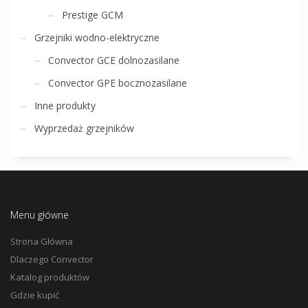
Prestige GCM
Grzejniki wodno-elektryczne
Convector GCE dolnozasilane
Convector GPE bocznozasilane
Inne produkty
Wyprzedaż grzejników
Menu główne
Strona Główna
Dlaczego Convector
Katalog produktów
Gdzie kupić