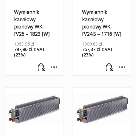
Wymiennik
Wymiennik
kanałowy
kanałowy
pionowy WK-
pionowy WK-
P/26 – 1823 [W]
P/24.5 – 1716 [W]
1063,95
zł
1009,83
zł
797,96
zł
z VAT
757,37
zł
z VAT
(23%)
(23%)