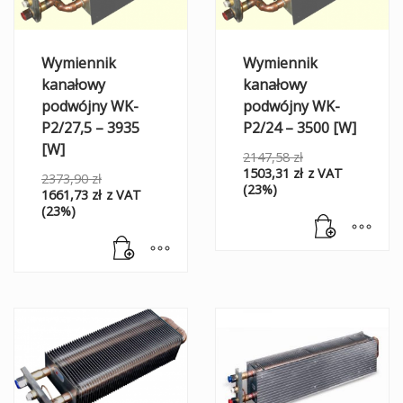
Wymiennik
Wymiennik
kanałowy
kanałowy
podwójny WK-
podwójny WK-
P2/27,5 – 3935
P2/24 – 3500 [W]
[W]
2147,58
zł
1503,31
zł
z VAT
2373,90
zł
(23%)
1661,73
zł
z VAT
(23%)