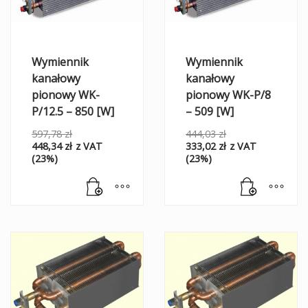
Wymiennik
Wymiennik
kanałowy
kanałowy
pionowy WK-
pionowy WK-P/8
P/12.5 – 850 [W]
– 509 [W]
597,78
zł
444,03
zł
448,34
zł
z VAT
333,02
zł
z VAT
(23%)
(23%)