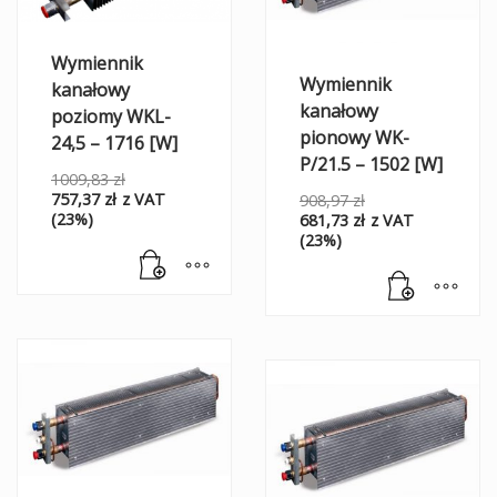
Wymiennik
Wymiennik
kanałowy
kanałowy
poziomy WKL-
pionowy WK-
24,5 – 1716 [W]
P/21.5 – 1502 [W]
1009,83
zł
757,37
zł
z VAT
908,97
zł
(23%)
681,73
zł
z VAT
(23%)