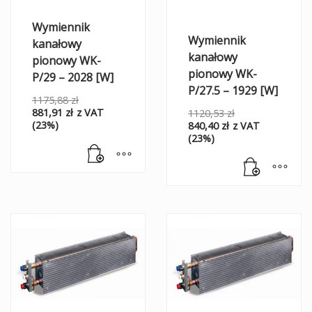
Wymiennik
Wymiennik
kanałowy
kanałowy
pionowy WK-
pionowy WK-
P/29 – 2028 [W]
P/27.5 – 1929 [W]
1175,88
zł
881,91
zł
z VAT
1120,53
zł
(23%)
840,40
zł
z VAT
(23%)