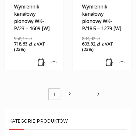
Wymiennik
Wymiennik
kanałowy
kanałowy
pionowy WK-
pionowy WK-
P/23 – 1609 [W]
P/18.5 – 1279 [W]
958,17
zł
804,42
zł
718,63
zł
z VAT
603,32
zł
z VAT
(23%)
(23%)
2
1
KATEGORIE PRODUKTÓW