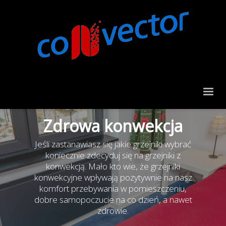
Zdrowa konwekcja
Jeśli zastanawiasz się jakie grzejniki wybrać
koniecznie zdecyduj się na grzejniki z
konwekcją. Mało kto wie, że grzejniki
konwekcyjne wpływają pozytywnie na nasz
komfort przebywania w pomieszczeniu,
dobre samopoczucie na co dzień, a nawet
zdrowie.