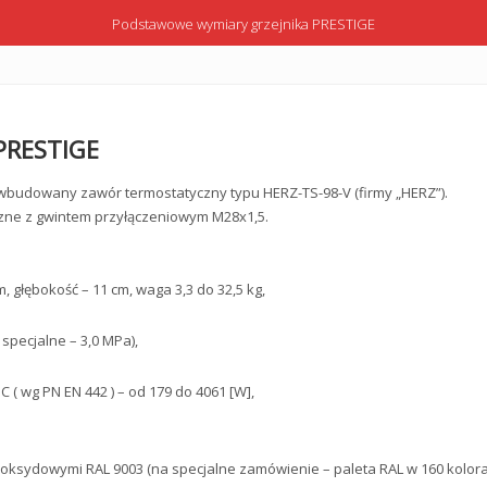
Podstawowe wymiary grzejnika PRESTIGE
 PRESTIGE
budowany zawór termostatyczny typu HERZ-TS-98-V (firmy „HERZ”).
zne z gwintem przyłączeniowym M28x1,5.
m, głębokość – 11 cm, waga 3,3 do 32,5 kg,
specjalne – 3,0 MPa),
 ( wg PN EN 442 ) – od 179 do 4061 [W],
ksydowymi RAL 9003 (na specjalne zamówienie – paleta RAL w 160 kolora