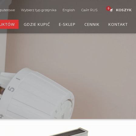
puterowe
Wybierz typ grzejnika
English
Сайт RUS
KOSZYK
DUKTÓW
GDZIE KUPIĆ
E-SKLEP
CENNIK
KONTAKT