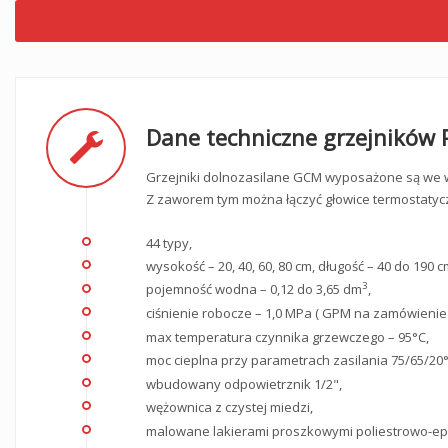
Dane techniczne grzejników
Grzejniki dolnozasilane GCM wyposażone są we w
Z zaworem tym można łączyć głowice termostatyc
44 typy,
wysokość – 20, 40, 60, 80 cm, długość – 40 do 190 c
3
pojemność wodna – 0,12 do 3,65 dm
,
ciśnienie robocze – 1,0 MPa ( GPM na zamówienie 
max temperatura czynnika grzewczego – 95°C,
moc cieplna przy parametrach zasilania 75/65/20°C
wbudowany odpowietrznik 1/2",
wężownica z czystej miedzi,
malowane lakierami proszkowymi poliestrowo-epo