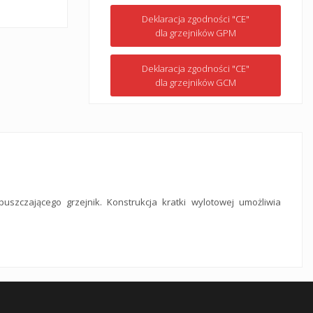
Deklaracja zgodności "CE"
dla grzejników GPM
Deklaracja zgodności "CE"
dla grzejników GCM
szczającego grzejnik. Konstrukcja kratki wylotowej umożliwia