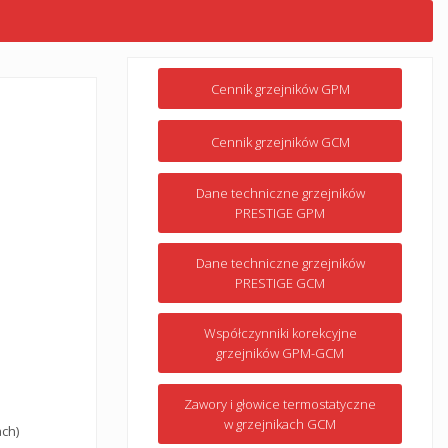
Cennik grzejników GPM
Cennik grzejników GCM
Dane techniczne grzejników
PRESTIGE GPM
Dane techniczne grzejników
PRESTIGE GCM
Współczynniki korekcyjne
grzejników GPM-GCM
Zawory i głowice termostatyczne
w grzejnikach GCM
ch)