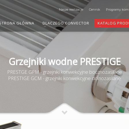
Nasze realizacje
Cennik
Programy kom
STRONA GŁÓWNA
DLACZEGO CONVECTOR
KATALOG PRO
Grzejniki wodne PRESTIGE
PRESTGE GPM - grzejniki konwekcyjne bocznozasilane
PRESTIGE GCM - grzejniki konwekcyjne dolnozasilane