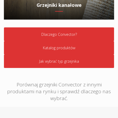
Grzejniki kanałowe
Dlaczego Convector?
Katalog produktów
Jak wybrać typ grzejnika
Porównaj grzejniki Convector z innymi
produktami na rynku i sprawdź dlaczego nas
wybrać.