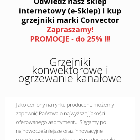
Odwiedź nasz sklep
internetowy (e-Sklep) i kup
grzejniki marki Convector
Zapraszamy!
PROMOCJE - do 25% !!!
Grzejniki
konwektorowe i
ogrzewanie kanałowe
Jako ceniony na rynku producent, możemy
zapewnić Państwa o najwyższej jakości
oferowanego asortymentu. Sięgamy po
najnowocześniejsze oraz innowacyjne
rozwiązania, co przekłada się na doskonałe