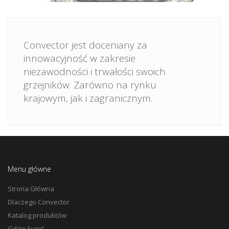
Convector jest doceniany za
innowacyjność w zakresie
niezawodności i trwałości swoich
grzejników. Zarówno na rynku
krajowym, jak i zagranicznym.
Menu główne
Strona Główna
Dlaczego Convector
Katalog produktów
Gdzie kupić